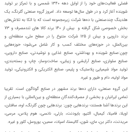
فضلی فعالیت‌های خود را از اوایل دهه ۱۳۴۰ شمسی و با تمرکز بر تولید
شوینده آغاز کرد و در طول سال‌ها توسعه داد. امروز گروه صنعتی گلرنگ، یک
هلدینگ چند‌صنعتی با ده‌ها شرکت زیرمجموعه است که با اتکا به تلاش‌های
بخش خصوصی شکل گرفته و بیش از 140 برند کالا های تندمصرف و 73
برند دارویی و بیش از 125 شرکت متنوع را در سطح ملی، منطقه‌ای و
بین‌الملل، در حوزه‌های مختلف کسب و کار شامل می‌شود؛ حوزه‌هایی
چون:صنایع شوینده و بهداشتی، صنایع غذایی و نوشیدنی، صنایع دارویی،
صنایع سلولزی، صنایع آرایشی و زیبایی، ساخت‌وساز، چاپ و بسته‌بندی،
تولید مواد شیمیایی پلاستیک و پلیمر، صنایع الکتریکی و الکترونیکی، تولید
مواد اولیه، دام و طیور و غیره.
این گروه صنعتی، دارای ده‌ها برند مشهور در صنایع گوناگون است. تقریبا
تمامی ایرانیان و بخشی از مصرف‌کنندگان منطقه‌ای و بین‌المللی با بسیاری از
این برندها آشنا هستند؛ برندهایی چون: برندهایی چون گلرنگ، اوه، سافتلن،
اویلا، فامیلا، کیمبال، اکتیو، بایودنت، بارلی، نانسی، هوم پلاس، مرسی،
مریدنت، دکتر بن، مای، شون، کالیستا، اسپات، سمین، یوروسل، کلور و غیره.