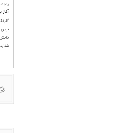
پنجشنبه 11 تی
آغاز 
گلرنگ
نوین
دانش‌
شتابد