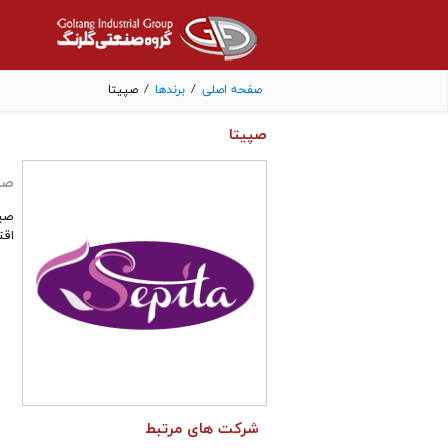
صفحه اصلی
/
برندها
/
صپیتا
صپیتا
صپ
صپی
اقت
شرکت های مرتبط