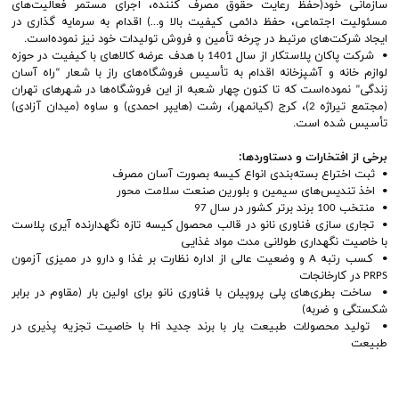
سازمانی خود(حفظ رعایت حقوق مصرف‌ کننده، اجرای مستمر فعالیت‌های
مسئولیت اجتماعی، حفظ دائمی کیفیت بالا و…) اقدام به سرمایه گذاری در
ایجاد شرکت‌های مرتبط در چرخه تأمین و فروش تولیدات خود نیز نموده‌است.
• شرکت پاکان پلاستکار از سال 1401 با هدف عرضه کالاهای با کیفیت در حوزه
لوازم خانه و آشپزخانه اقدام به تأسیس فروشگاه‌های راز با شعار “راه آسان
زندگی” نموده‌است که تا کنون چهار شعبه از این فروشگاه‌ها در شهرهای تهران
(مجتمع تیراژه 2)، کرج (کیانمهر)، رشت (هایپر احمدی) و ساوه (میدان آزادی)
تأسیس شده ‌است.
برخی از افتخارات و دستاوردها:
• ثبت اختراع بسته‌بندی انواع کیسه بصورت آسان مصرف
• اخذ تندیس‌های سیمین و بلورین صنعت سلامت محور
• منتخب 100 برند برتر کشور در سال 97
• تجاری سازی فناوری نانو در قالب محصول کیسه تازه نگهدارنده آیری پلاست
با خاصیت نگهداری طولانی مدت مواد غذایی
• کسب رتبه A و وضعیت عالی از اداره نظارت بر غذا و دارو در ممیزی آزمون
PRPS در کارخانجات
• ساخت بطری‌های پلی پروپیلن با فناوری نانو برای اولین بار (مقاوم در برابر
شکستگی و ضربه)
• تولید محصولات طبیعت یار با برند جدید Hi با خاصیت تجزیه پذیری در
طبیعت