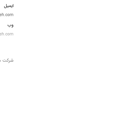
ایمیل
neh.com
وب
neh.com
درباره ما
کسب و کارها
برندها و
شرکت ه
درباره بنیانگذار
گروه صنعتی گلرنگ
شرکت ها
پیام مدیر عامل
مواد اولیه
برند ها
تاریخچه
صنایع
هویت سازمانی
کالاهای مصرفی
مدیران ارشد
دارو و سلامت
خدمات مالی
خدمات مصرف‌کننده
تکنولوژی