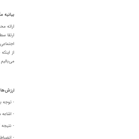
بیانیه 
ارائه مح
ارتقا سط
اجتماعی 
از اينکه
می‌باليم 
ارزش‌ها
- توجه ب
- اشاعه 
- نتیجه 
- انضباط