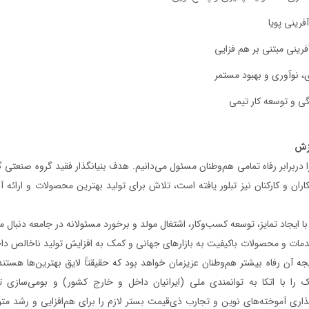
آفرینی پویا
رینی مبتنی بر هم‌ فزایی
ی، نوآوری و بهبود مستمر
گی و توسعه کار تیمی
رزش
ا دربرابر رفاه تمامی‌ هم‌وطنان مسئول می‌دانیم. هدف بنیانگذار فقید گروه صنعتی
ران و کارکنان نیز تبلور یافته است، تلاش برای تولید بهترین محصولات و ارائه
 شرکت ها
مسئولیت‌های اجتماعی
ا ایجاد تمایز، توسعه‌ کسب‌وکار، اشتغال مولد و برخورد مسئولانه در جامعه دنبال می‌ش
اخبار و رسانه
ات و محصولات باکیفیت به بازارهای جهانی و کمک به افزایش تولید ناخالص‌ داخل
مسئولیت‌های اجتماعی
موسسه خیریه استاد فضلی
یجه آن رفاه بیشتر هم‌وطنان عزیزمان خواهد بود که حقیقتاً لایق بهترین‌ها هست
مرکز علمی ـ کاربردی گلرنگ
ک را با اتکا به توانمندی ملی (ایرانیان داخل و خارج کشور) و بومی‌سازی تک
گذاری آموخته‌های نوین و تجارب ذی‌قیمت بستر لازم را برای هم‌افزایی و رشد متوازن