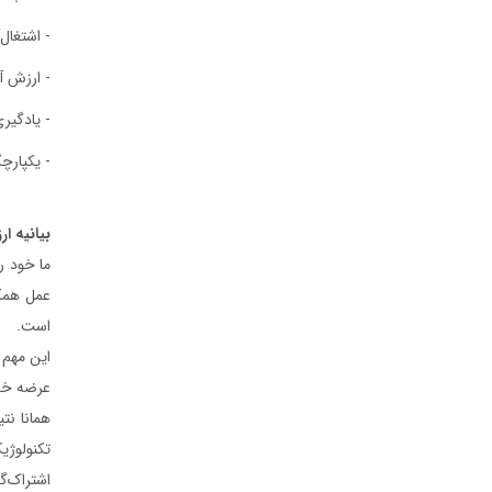
- اشتغال‌
- ارزش آف
- یادگیر
- یکپارچ
بیانیه ا
ما خود ر
عمل همکا
است.
درباره ما
کسب و کارها
برندها و
این مهم ب
عرضه خدم
درباره بنیانگذار
گروه صنعتی گلرنگ
شرکت ها
پیام مدیر عامل
مواد اولیه
برند ها
همانا نت
تاریخچه
صنایع
تکنولوژی
هویت سازمانی
کالاهای مصرفی
اشتراک‌‌
مدیران ارشد
دارو و سلامت