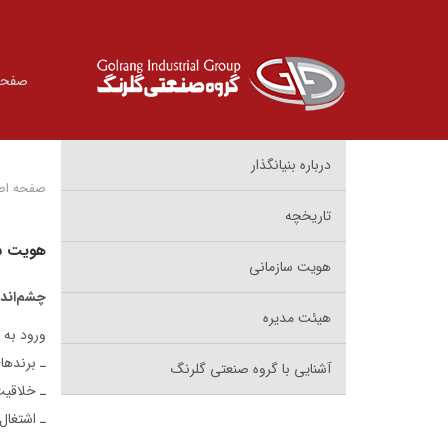
صفحه
درباره بنیانگذار
صفحه اص
تاریخچه
هویت س
هویت سازمانی
چشم‌اندا
هیئت مدیره
ورود به فهرست ۵۰۰ شرکت برتر ج
ـ برندها
آشنایی با گروه صنعتی گلرنگ
ـ خلاقیت
ـ اشتغال‌ز