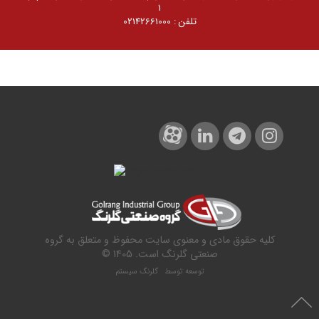
۱
تلفن : 02142661000
کلیه حقوق مادی و معنوی سایت محفوظ و متعلق به گروه
صنعتی گلرنگ است. 1405 ©
توسعه توسط
گلرنگ سیستم