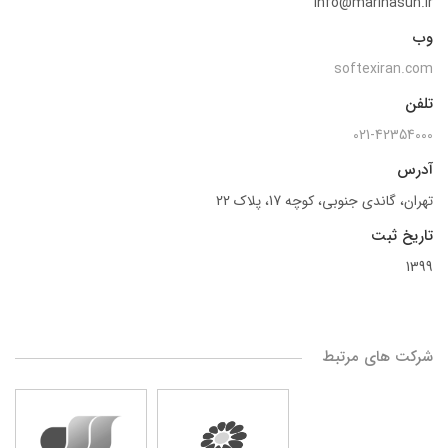
info@marinasun.ir
وب
softexiran.com
تلفن
021-42354000
آدرس
تهران، گاندی جنوبی، کوچه 17، پلاک 22
تاریخ ثبت
1399
شرکت های مرتبط