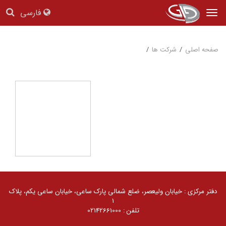
فارسی
Tog
nav
صفحه اصلی
/
شرکت ها
/
دفتر مرکزی : خیابان ولیعصر، ضلع شمالی پارک ساعی، خیابان ساعی یکم، پلاک
۱
تلفن : 02142661000