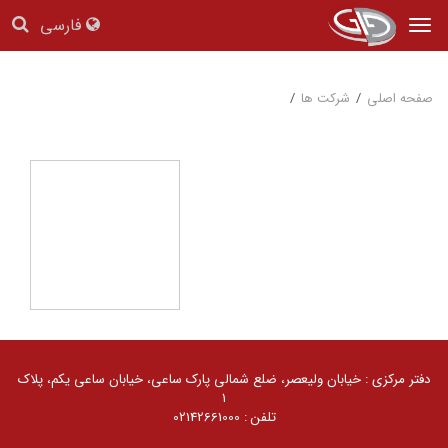
فارسی
Tog
nav
صفحه اصلی
/
شرکت ها
/
دفتر مرکزی : خیابان ولیعصر، ضلع شمالی پارک ساعی، خیابان ساعی یکم، پلاک
۱
تلفن : 02142661000