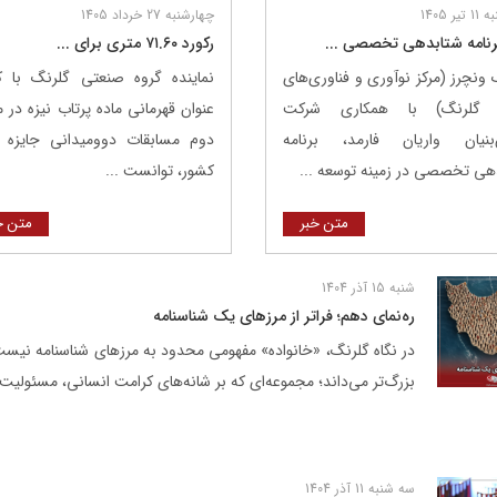
ر 1405
چهارشنبه 27 خرداد 1405
برنامه شتابدهی تخصصی ...
رکورد ۷۱.۶۰ متری برای ...
 ونچرز (مرکز نوآوری و فناوری‌های
نماینده گروه صنعتی گلرنگ با
 گلرنگ) با همکاری شرکت
عنوان قهرمانی ماده پرتاب نیزه در 
بنیان واریان فارمد، برنامه
دوم مسابقات دوومیدانی جایزه 
هی تخصصی در زمینه توسعه ...
کشور، توانست ...
متن خبر
متن خ
شنبه 15 آذر 1404
ره‌نمای دهم؛ فراتر از مرزهای یک شناسنامه
در نگاه گلرنگ، «خانواده» مفهومی محدود به مرزهای شناسنامه نیست
بزرگ‌تر می‌داند؛ مجموعه‌ای که بر شانه‌های کرامت انسانی، مسئولیت‌پ
سه شنبه 11 آذر 1404