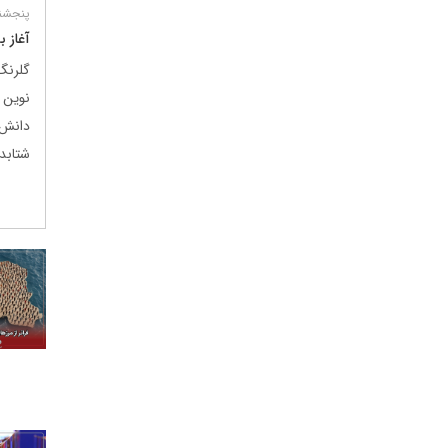
پنجشنبه 11 تی
آغاز 
گلرنگ
نوین
دانش‌
شتابد