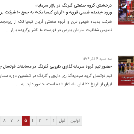
درخشش گروه صنعتی گلرنگ در بازار سرمایه؛
ورود «پدیده شیمی قرن» و «آریان کیمیا تک» به جمع ۱۰ شرکت برتر شفافیت و حاکمیت شرکتی
شرکت‌ پدیده شیمی قرن و گروه صنعتی آریان کیمیا تک از زیرمجمو
تندیس شفافیت سازمان بورس در فهرست 10 ناشر برگزیده بازار ...
 شرکت ها
مسئولیت‌های اجتماعی
اخبار و رسانه
سه شنبه 4 آذر 1404
مسئولیت‌های اجتماعی
حضور تیم گروه سرمایه‌گذاری دارویی گلرنگ در مسابقات فوتسال ج
موسسه خیریه استاد فضلی
مرکز علمی ـ کاربردی گلرنگ
تیم فوتسال گروه سرمایه‌گذاری دارویی گلرنگ در ششمین دوره مسا
ایران از تاریخ 22 آبان ماه آغاز شده است، حضور دارد. به ...
اولین
قبل
۱
۲
۳
۴
۵
۶
۷
۸