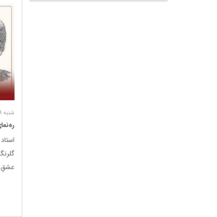
شنبه 29 آذر 1404
ره‌نما
استاد
گلرنگ
عشقِ 