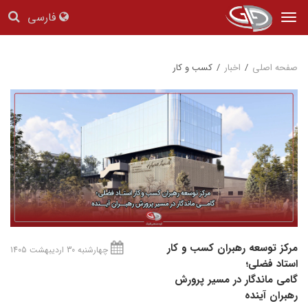
فارسی
Tog
nav
صفحه اصلی
/
اخبار
/
کسب و کار
مرکز توسعه رهبران کسب و کار
چهارشنبه 30 اردیبهشت 1405
استاد فضلی؛
گامی ماندگار در مسیر پرورش
رهبران آینده