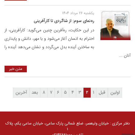
یکشنبه 26 مرداد 1404
ره‌نمای سوم: از شاگردی تا کارآفرینی
در این حکایت، ره‌آفرین چنین می‌گوید: کارآفرینی، از
احترام به انسان آغاز می‌شود و با مهر، دانش و پایداری
به ساختن آینده بدل می‌گردد و نشان می‌دهد آینده را
آنان ...
متن خبر
اولین
قبل
۱
۲
۳
۴
۵
۶
۷
۸
بعد
آخرین
کلیه حقوق مادی و معنوی سایت محفوظ و متعلق به گروه
صنعتی گلرنگ است. 1405 ©
دفتر مرکزی : خیابان ولیعصر، ضلع شمالی پارک ساعی، خیابان ساعی یکم، پلاک
توسعه توسط
گلرنگ سیستم
۱
تلفن : 02142661000